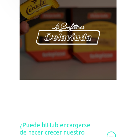
EL TURRÓN MÁS
CHOCOLATERO
Campaña de cajas de
Telepizza + sampling con el
lanzamiento del nuevo
producto junto a Cacaolat.
Una acción lanzada en el
periodo navideño y
segmentada
estratégicamente.
¿Puede b!Hub encargarse
de hacer crecer nuestro